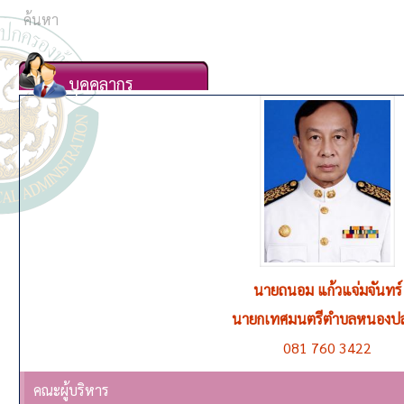
บุคคลากร
นายชูชีพ ตุ่นวงษา
รองนายกเทศมนตรีตำบลหนองปล่อง คนที่ 1 ดูแลควบค
092 563 0195
คณะผู้บริหาร