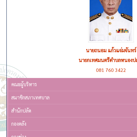
นายถนอม แก้วแจ่มจันทร์
นายชูชีพ ตุ่นวงษา
รองนายกเทศมนตรีตำบลหนองปล่อง คนที่ 1 ดูแลควบค
นายกเทศมนตรีตำบลหนองปล
081 760 3422
092 563 0195
คณะผู้บริหาร
สมาชิกสภาเทศบาล
สำนักปลัด
กองคลัง
กองช่าง