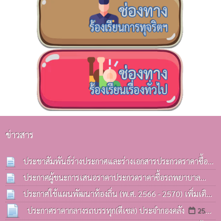
ข่าวสาร
ประชาสัมพันธ์ร่างประกาศและร่างเอกสารประกวดราคาซื้อ
รถบรรทุก(ดีเซล) ประจำกองคลังฯ
ประกาศผู้ชนะการเสนอราคาประกวดราคาซื้อรถพยาบาล
13 ก.ค. 2569
ฉุกเฉิน(รถกระบะ) ด้วยวิธีประกวดราคาอิเล็กทรอนิกส์(e-
ประกาศใช้แผนพัฒนาท้องถิ่น (พ.ศ. 2566 - 2570) เพิ่มเติม
bidding)
ครั้งที่ 3 / 2569
08 ก.ค. 2569
06 ก.ค. 2569
ประกาศราคากลางรถบรรทุก(ดีเซล) ประจำกองคลัง
25