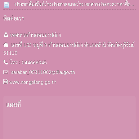
มิ.ย. 2569
ประชาสัมพันธ์ร่างประกาศและร่างเอกสารประกวดราคาซื้อ
รถบรรทุก(ดีเซล) ประจำกองคลังฯ
25 มิ.ย. 2569
ติดต่อเรา
เทศบาลตำบลหนองปล่อง
เลขที่ 153 หมู่ที่ 3 ตำบลหนองปล่อง อำเภอชำนิ จังหวัดบุรีรัมย์
31110
โทร : 044666045
saraban_05311802@dla.go.th
www.nongplong.go.th
แผนที่