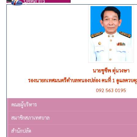
บุคคลากร
นายชูชีพ ตุ่นวงษา
รองนายกเทศมนตรีตำบลหนองปล่อง คนที่ 1 ดูแลควบค
092 563 0195
คณะผู้บริหาร
สมาชิกสภาเทศบาล
สำนักปลัด