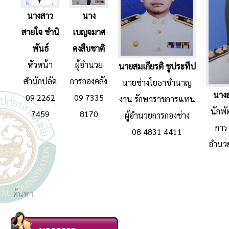
นางสาว
นาง
สายใจ ชำนิ
เบญจมาศ
พันธ์
คงสืบชาติ
หัวหน้า
ผู้อำนวย
นายสมเกียรติ ชูประทีป
สำนักปลัด
การกองคลัง
นายช่างโยธาชำนาญ
นางส
09 2262
09 7335
งาน รักษาราชการแทน
นักพ
7459
8170
ผู้อำนวยการกองช่าง
การ
08 4831 4411
อำนวย