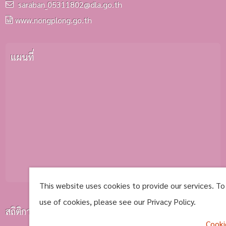
saraban_05311802@dla.go.th
www.nongplong.go.th
แผนที่
This website uses cookies to provide our services. To
use of cookies, please see our Privacy Policy.
สถิติการเยี่ยมชม
Cooki