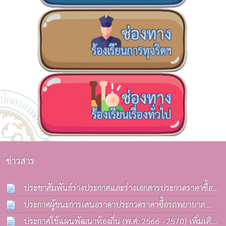
ข่าวสาร
ประชาสัมพันธ์ร่างประกาศและร่างเอกสารประกวดราคาซื้อ
รถบรรทุก(ดีเซล) ประจำกองคลังฯ
ประกาศผู้ชนะการเสนอราคาประกวดราคาซื้อรถพยาบาล
13 ก.ค. 2569
ฉุกเฉิน(รถกระบะ) ด้วยวิธีประกวดราคาอิเล็กทรอนิกส์(e-
ประกาศใช้แผนพัฒนาท้องถิ่น (พ.ศ. 2566 - 2570) เพิ่มเติม