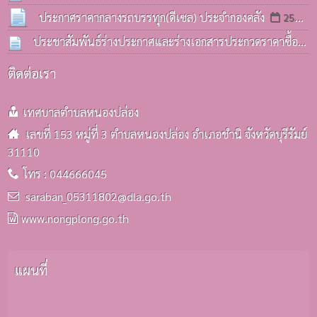
bidding)
ครั้งที่ 3 / 2569
08 ก.ค. 2569
06 ก.ค. 2569
ประกาศราคากลางรถบรรทุก(ดีเซล) ประจำกองคลัง
25
มิ.ย. 2569
ประชาสัมพันธ์ร่างประกาศและร่างเอกสารประกวดราคาซื้อ
รถบรรทุก(ดีเซล) ประจำกองคลังฯ
25 มิ.ย. 2569
ติดต่อเรา
เทศบาลตำบลหนองปล่อง
เลขที่ 153 หมู่ที่ 3 ตำบลหนองปล่อง อำเภอชำนิ จังหวัดบุรีรัมย์
31110
โทร : 044666045
saraban_05311802@dla.go.th
www.nongplong.go.th
แผนที่