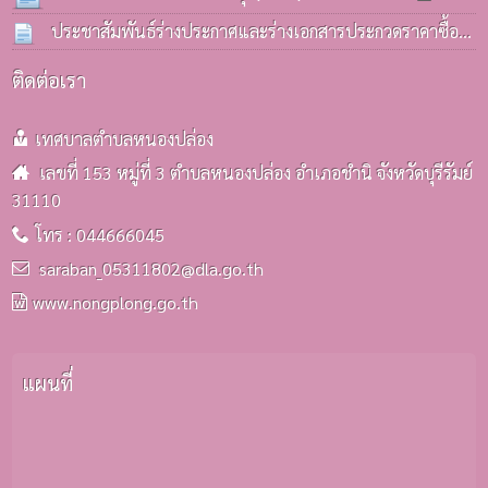
มิ.ย. 2569
ประชาสัมพันธ์ร่างประกาศและร่างเอกสารประกวดราคาซื้อ
รถบรรทุก(ดีเซล) ประจำกองคลังฯ
25 มิ.ย. 2569
ติดต่อเรา
เทศบาลตำบลหนองปล่อง
เลขที่ 153 หมู่ที่ 3 ตำบลหนองปล่อง อำเภอชำนิ จังหวัดบุรีรัมย์
31110
โทร : 044666045
saraban_05311802@dla.go.th
www.nongplong.go.th
แผนที่