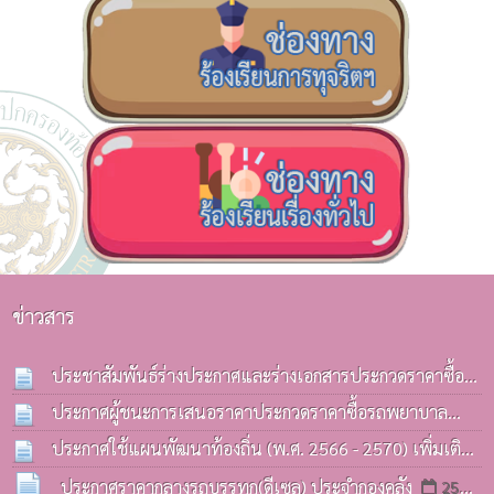
ข่าวสาร
ประชาสัมพันธ์ร่างประกาศและร่างเอกสารประกวดราคาซื้อ
รถบรรทุก(ดีเซล) ประจำกองคลังฯ
ประกาศผู้ชนะการเสนอราคาประกวดราคาซื้อรถพยาบาล
13 ก.ค. 2569
ฉุกเฉิน(รถกระบะ) ด้วยวิธีประกวดราคาอิเล็กทรอนิกส์(e-
ประกาศใช้แผนพัฒนาท้องถิ่น (พ.ศ. 2566 - 2570) เพิ่มเติม
bidding)
ครั้งที่ 3 / 2569
08 ก.ค. 2569
06 ก.ค. 2569
ประกาศราคากลางรถบรรทุก(ดีเซล) ประจำกองคลัง
25