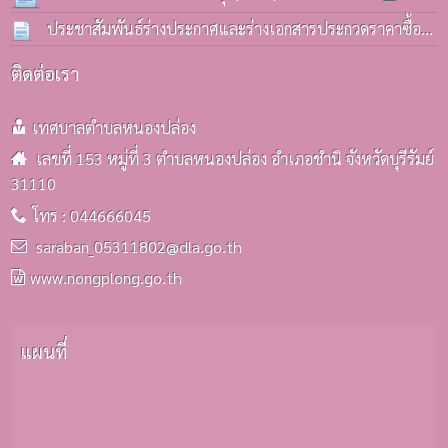
มิ.ย. 2569
ประชาสัมพันธ์ร่างประกาศและร่างเอกสารประกวดราคาซื้อ
รถบรรทุก(ดีเซล) ประจำกองคลังฯ
25 มิ.ย. 2569
ติดต่อเรา
เทศบาลตำบลหนองปล่อง
เลขที่ 153 หมู่ที่ 3 ตำบลหนองปล่อง อำเภอชำนิ จังหวัดบุรีรัมย์
31110
โทร : 044666045
saraban_05311802@dla.go.th
www.nongplong.go.th
แผนที่