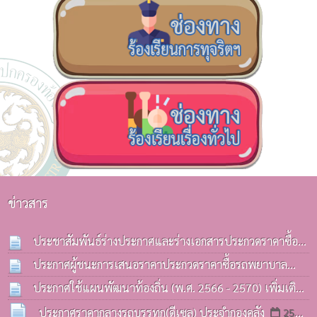
ข่าวสาร
ประชาสัมพันธ์ร่างประกาศและร่างเอกสารประกวดราคาซื้อ
รถบรรทุก(ดีเซล) ประจำกองคลังฯ
ประกาศผู้ชนะการเสนอราคาประกวดราคาซื้อรถพยาบาล
13 ก.ค. 2569
ฉุกเฉิน(รถกระบะ) ด้วยวิธีประกวดราคาอิเล็กทรอนิกส์(e-
ประกาศใช้แผนพัฒนาท้องถิ่น (พ.ศ. 2566 - 2570) เพิ่มเติม
bidding)
ครั้งที่ 3 / 2569
08 ก.ค. 2569
06 ก.ค. 2569
ประกาศราคากลางรถบรรทุก(ดีเซล) ประจำกองคลัง
25