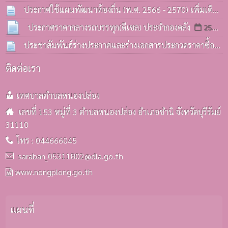
ฉุกเฉิน(รถกระบะ) ด้วยวิธีประกวดราคาอิเล็กทรอนิกส์(e-
ประกาศใช้แผนพัฒนาท้องถิ่น (พ.ศ. 2566 - 2570) เพิ่มเติม
bidding)
ครั้งที่ 3 / 2569
08 ก.ค. 2569
06 ก.ค. 2569
ประกาศราคากลางรถบรรทุก(ดีเซล) ประจำกองคลัง
25
มิ.ย. 2569
ประชาสัมพันธ์ร่างประกาศและร่างเอกสารประกวดราคาซื้อ
รถบรรทุก(ดีเซล) ประจำกองคลังฯ
25 มิ.ย. 2569
ติดต่อเรา
เทศบาลตำบลหนองปล่อง
เลขที่ 153 หมู่ที่ 3 ตำบลหนองปล่อง อำเภอชำนิ จังหวัดบุรีรัมย์
31110
โทร : 044666045
saraban_05311802@dla.go.th
www.nongplong.go.th
แผนที่