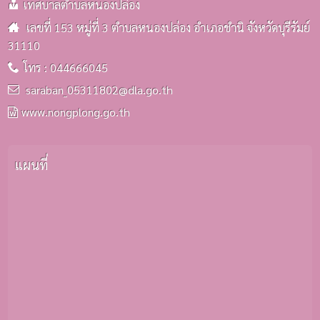
เทศบาลตำบลหนองปล่อง
เลขที่ 153 หมู่ที่ 3 ตำบลหนองปล่อง อำเภอชำนิ จังหวัดบุรีรัมย์
31110
โทร : 044666045
saraban_05311802@dla.go.th
www.nongplong.go.th
แผนที่